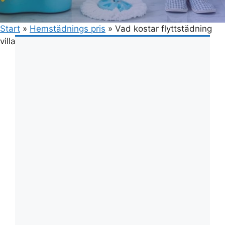
Start
»
Hemstädnings pris
»
Vad kostar flyttstädning
villa