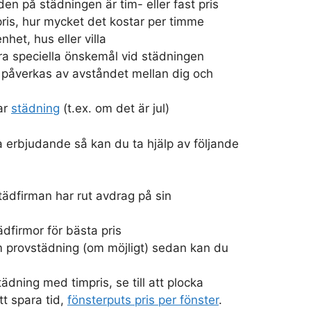
n på städningen är tim- eller fast pris
impris, hur mycket det kostar per timme
nhet, hus eller villa
a speciella önskemål vid städningen
påverkas av avståndet mellan dig och
ar
städning
(t.ex. om det är jul)
a erbjudande så kan du ta hjälp av följande
städfirman har rut avdrag på sin
ädfirmor för bästa pris
om provstädning (om möjligt) sedan kan du
tädning med timpris, se till att plocka
tt spara tid,
fönsterputs pris per fönster
.