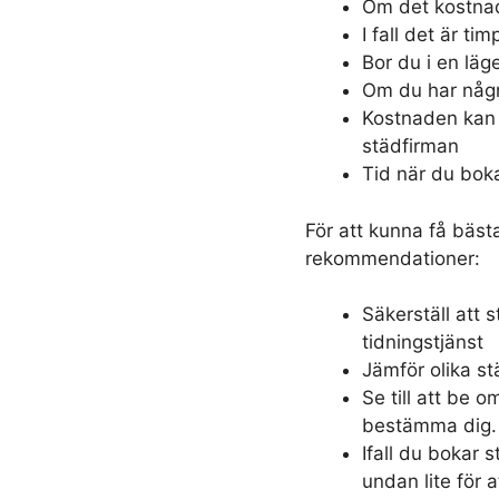
Om det kostnade
I fall det är t
Bor du i en läge
Om du har någr
Kostnaden kan 
städfirman
Tid när du bok
För att kunna få bäst
rekommendationer:
Säkerställ att 
tidningstjänst
Jämför olika st
Se till att be 
bestämma dig.
Ifall du bokar s
undan lite för a