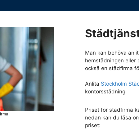
Städtjänst
Man kan behöva anlit
hemstädningen eller o
också en städfirma fö
Anlita
Stockholm Stä
kontorsstädning
Priset för städfirma k
firma
nedan kan du läsa om
priset: