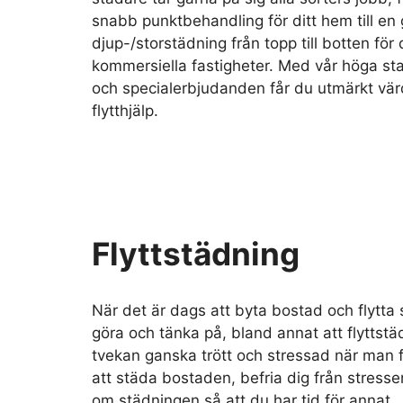
snabb punktbehandling för ditt hem till en 
djup-/storstädning från topp till botten för 
kommersiella fastigheter. Med vår höga sta
och specialerbjudanden får du utmärkt vär
flytthjälp.
Flyttstädning
När det är dags att byta bostad och flytta 
göra och tänka på, bland annat att flyttstä
tvekan ganska trött och stressad när man fl
att städa bostaden, befria dig från stresse
om städningen så att du har tid för annat.