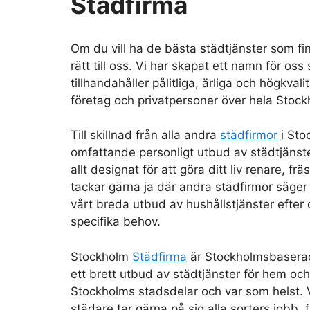
Städfirma
Om du vill ha de bästa städtjänster som fi
rätt till oss. Vi har skapat ett namn för oss
tillhandahåller pålitliga, ärliga och högkvali
företag och privatpersoner över hela Stockho
Till skillnad från alla andra
städfirmor
i Sto
omfattande personligt utbud av städtjänst
allt designat för att göra ditt liv renare, fr
tackar gärna ja där andra städfirmor säger
vårt breda utbud av hushållstjänster efter 
specifika behov.
Stockholm
Städfirma
är Stockholmsbasera
ett brett utbud av städtjänster för hem och 
Stockholms stadsdelar och var som helst. 
städare tar gärna på sig alla sorters jobb,