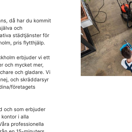
nns, då har du kommit
 själva och
tativa städtjänster för
lm, pris flytthjälp.
ckholm erbjuder vi ett
er och mycket mer,
äschare och gladare. Vi
 nej, och skräddarsyr
dina/företagets
d och som erbjuder
kontor i alla
Våra professionella
 från en 15-minuters