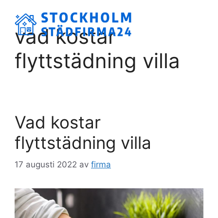
Hoppa
till
Meny
vad kostar
innehåll
flyttstädning villa
Vad kostar
flyttstädning villa
17 augusti 2022
av
firma