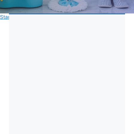
Start
»
Städfirma
»
All inclusive städfirma