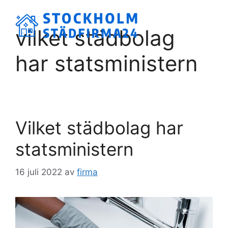
Hoppa
till
Meny
vilket städbolag
innehåll
har statsministern
Vilket städbolag har
statsministern
16 juli 2022
av
firma