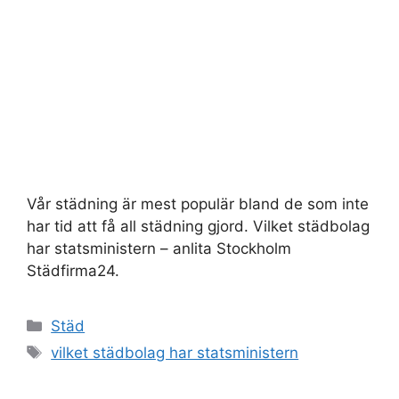
Vår städning är mest populär bland de som inte
har tid att få all städning gjord. Vilket städbolag
har statsministern – anlita Stockholm
Städfirma24.
Kategorier
Städ
Etiketter
vilket städbolag har statsministern