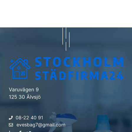
Varuvägen 9
125 30 Älvsjö
08-22 40 91
evesbag7@gmail.com