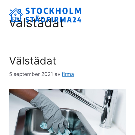
Hoppa
till
Meny
välstädat
innehåll
Välstädat
5 september 2021
av
firma