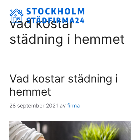
Hoppa
till
Meny
vad kostar
innehåll
städning i hemmet
Vad kostar städning i
hemmet
28 september 2021
av
firma