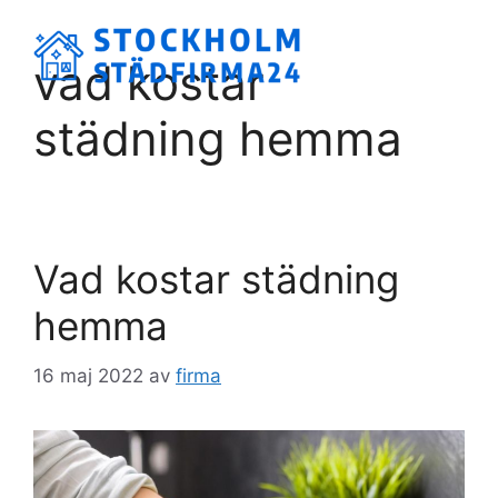
Hoppa
till
Meny
vad kostar
innehåll
städning hemma
Vad kostar städning
hemma
16 maj 2022
av
firma