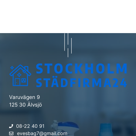
Varuvägen 9
125 30 Älvsjö
08-22 40 91
evesbag7@gmail.com