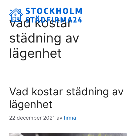
Hoppa
till
Meny
vad kostar
innehåll
städning av
lägenhet
Vad kostar städning av
lägenhet
22 december 2021
av
firma