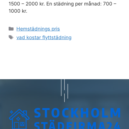
1500 – 2000 kr. En städning per månad: 700 –
1000 kr.
Kategorier
Hemstädnings pris
Etiketter
vad kostar flyttstädning