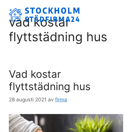
Hoppa
till
Meny
vad kostar
innehåll
flyttstädning hus
Vad kostar
flyttstädning hus
28 augusti 2021
av
firma