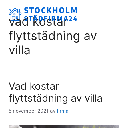
Hoppa
till
Meny
vad kostar
innehåll
flyttstädning av
villa
Vad kostar
flyttstädning av villa
5 november 2021
av
firma