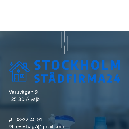
Varuvägen 9
125 30 Älvsjö
08-22 40 91
evesbag7@gmail.com