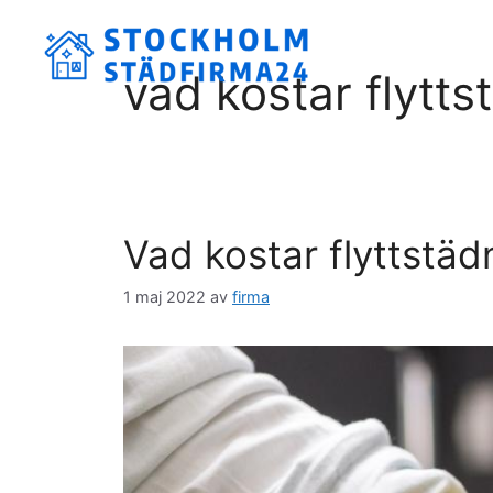
Hoppa
till
innehåll
vad kostar flytt
Vad kostar flyttstäd
1 maj 2022
av
firma