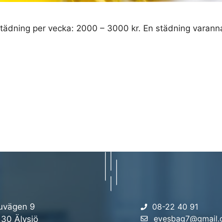
 städning per vecka: 2000 – 3000 kr. En städning varann
uvägen 9
08-22 40 91
evesbag7@gmail
 30 Älvsjö