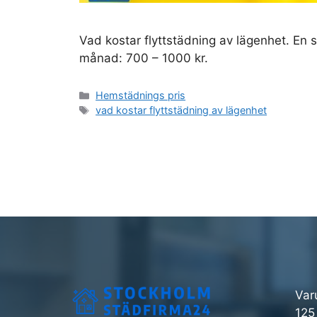
Vad kostar flyttstädning av lägenhet. En
månad: 700 – 1000 kr.
Kategorier
Hemstädnings pris
Etiketter
vad kostar flyttstädning av lägenhet
Var
125