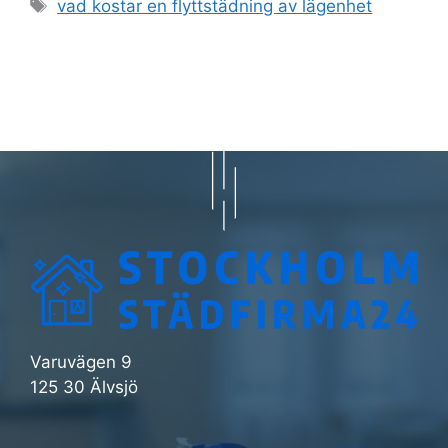
Etiketter
vad kostar en flyttstädning av lägenhet
Varuvägen 9
125 30 Älvsjö