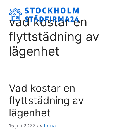
Hoppa
till
Meny
vad kostar en
innehåll
flyttstädning av
lägenhet
Vad kostar en
flyttstädning av
lägenhet
15 juli 2022
av
firma