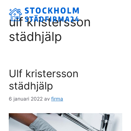
Hoppa
till
Meny
ulf kristersson
innehåll
städhjälp
Ulf kristersson
städhjälp
6 januari 2022
av
firma