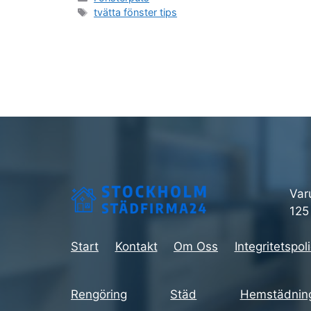
Etiketter
tvätta fönster tips
Var
125
Start
Kontakt
Om Oss
Integritetspol
Rengöring
Städ
Hemstädning