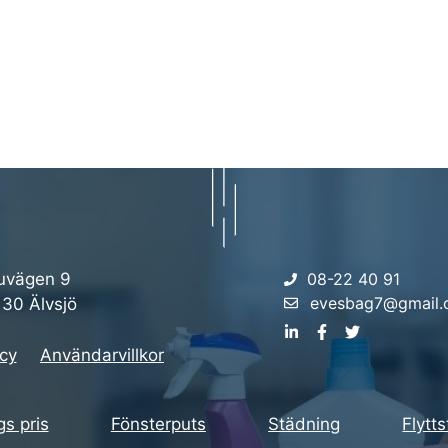
uvägen 9
08-22 40 91
evesbag7@gmail
 30 Älvsjö
icy
Användarvillkor
s pris
Fönsterputs
Städning
Flytt