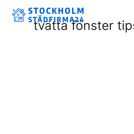
Hoppa
till
innehåll
tvätta fönster tip