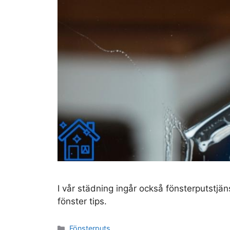
I vår städning ingår också fönsterputstjän
fönster tips.
Kategorier
Fönsterputs