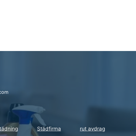
.com
städning
Städfirma
rut avdrag