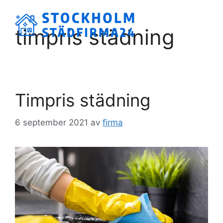
Hoppa
till
Meny
timpris städning
innehåll
Timpris städning
6 september 2021
av
firma