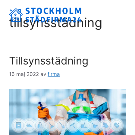
Hoppa
till
Meny
tillsynsstädning
innehåll
Tillsynsstädning
16 maj 2022
av
firma