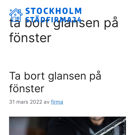
Hoppa
till
Meny
ta bort glansen på
innehåll
fönster
Ta bort glansen på
fönster
31 mars 2022
av
firma