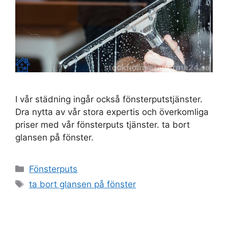
I vår städning ingår också fönsterputstjänster.
Dra nytta av vår stora expertis och överkomliga
priser med vår fönsterputs tjänster. ta bort
glansen på fönster.
Kategorier
Fönsterputs
Etiketter
ta bort glansen på fönster