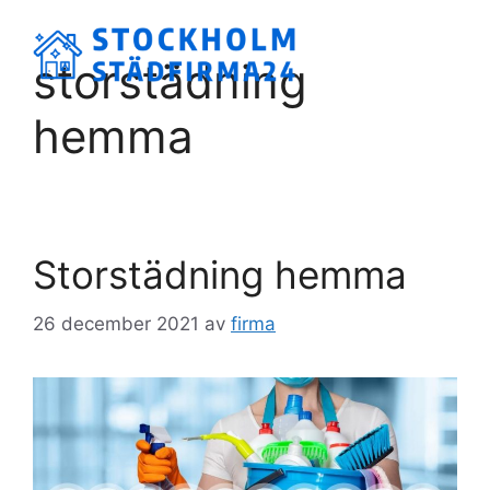
Hoppa
till
Meny
storstädning
innehåll
hemma
Storstädning hemma
26 december 2021
av
firma