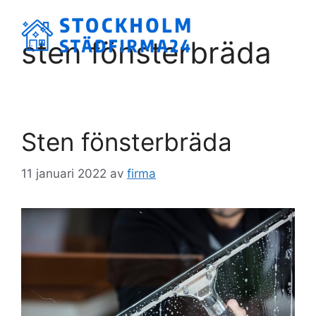
Hoppa
till
Meny
sten fönsterbräda
innehåll
Sten fönsterbräda
11 januari 2022
av
firma