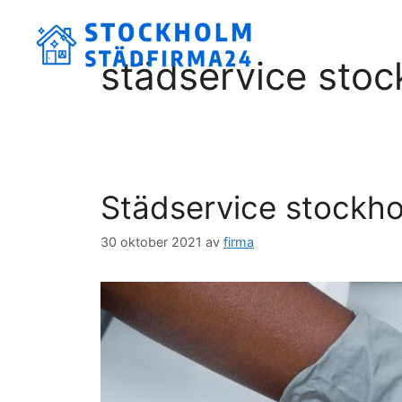
Hoppa
till
innehåll
städservice sto
Städservice stockh
30 oktober 2021
av
firma