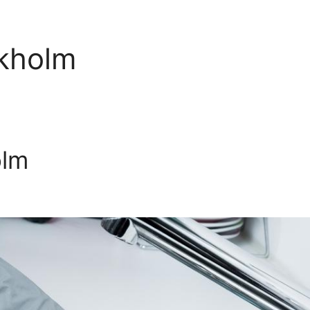
ckholm
olm