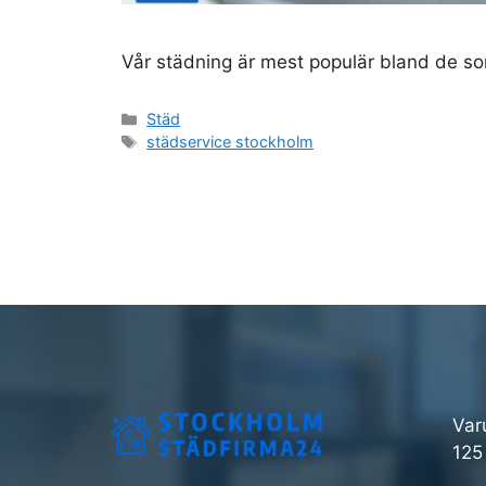
Vår städning är mest populär bland de som
Kategorier
Städ
Etiketter
städservice stockholm
Var
125