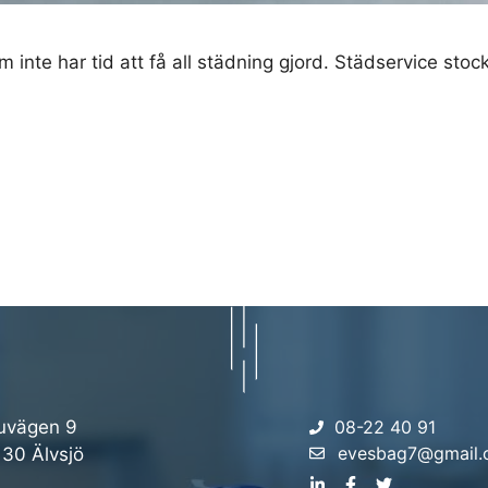
 inte har tid att få all städning gjord. Städservice sto
uvägen 9
08-22 40 91
evesbag7@gmail
 30 Älvsjö