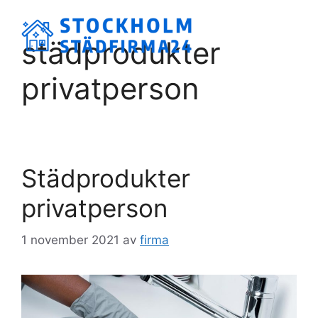
Hoppa
till
Meny
städprodukter
innehåll
privatperson
Städprodukter
privatperson
1 november 2021
av
firma