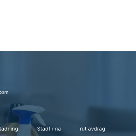
.com
städning
Städfirma
rut avdrag