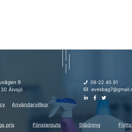
uvägen 9
08-22 40 91
evesbag7@gmail
 30 Älvsjö
icy
Användarvillkor
s pris
Fönsterputs
Städning
Flytt