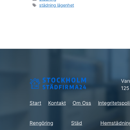
Etiketter
städning lägenhet
Var
125
Start
Kontakt
Om Oss
Integritetspol
Rengöring
Städ
Hemstädning