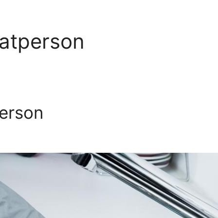
vatperson
person