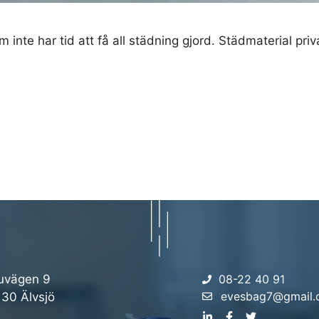
inte har tid att få all städning gjord. Städmaterial pr
uvägen 9
08-22 40 91
evesbag7@gmail
 30 Älvsjö