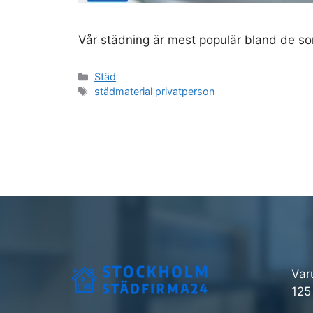
Vår städning är mest populär bland de som 
Kategorier
Städ
Etiketter
städmaterial privatperson
Var
125