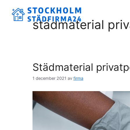
Hoppa
till
innehåll
städmaterial pri
Städmaterial privat
1 december 2021
av
firma