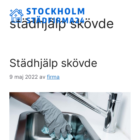
Hoppa
till
Meny
städhjälp skövde
innehåll
Städhjälp skövde
9 maj 2022
av
firma