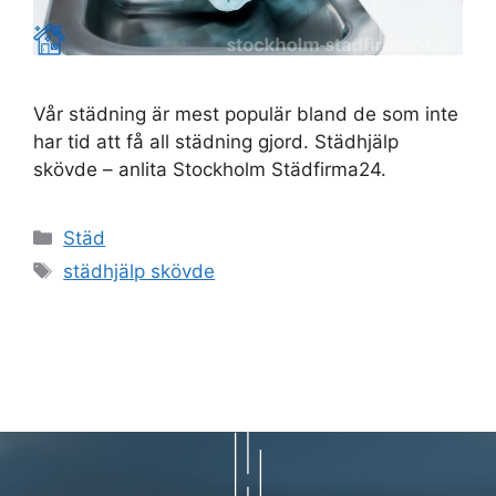
Vår städning är mest populär bland de som inte
har tid att få all städning gjord. Städhjälp
skövde – anlita Stockholm Städfirma24.
Kategorier
Städ
Etiketter
städhjälp skövde