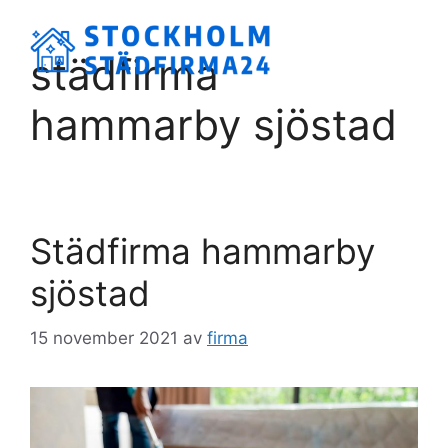
Hoppa
till
Meny
städfirma
innehåll
hammarby sjöstad
Städfirma hammarby
sjöstad
15 november 2021
av
firma