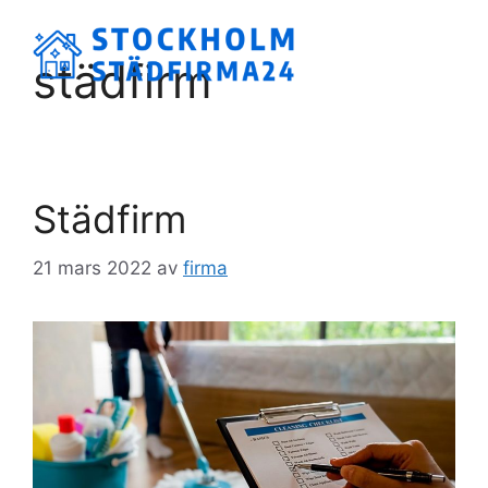
Hoppa
till
Meny
städfirm
innehåll
Städfirm
21 mars 2022
av
firma