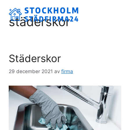
Hoppa
till
Meny
städerskor
innehåll
Städerskor
29 december 2021
av
firma