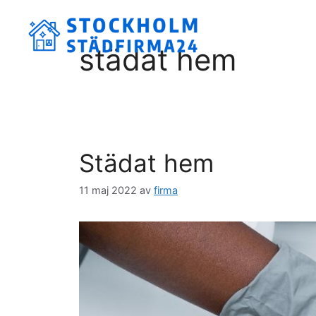
Hoppa
till
innehåll
städat hem
Städat hem
11 maj 2022
av
firma