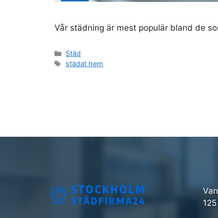
Vår städning är mest populär bland de som
Kategorier
Städ
Etiketter
städat hem
Var
125