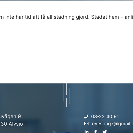
 inte har tid att få all städning gjord. Städat hem – an
uvägen 9
08-22 40 91
evesbag7@gmail
 30 Älvsjö