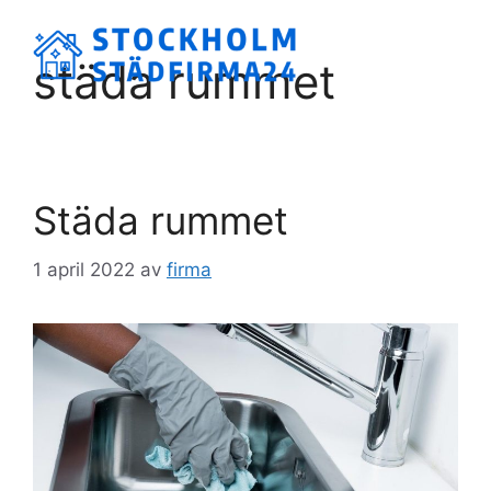
Hoppa
till
Meny
städa rummet
innehåll
Städa rummet
1 april 2022
av
firma