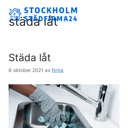
Hoppa
till
Meny
städa låt
innehåll
Städa låt
6 oktober 2021
av
firma