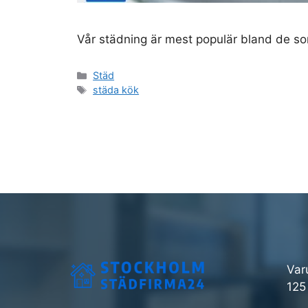
Vår städning är mest populär bland de som
Kategorier
Städ
Etiketter
städa kök
Var
125