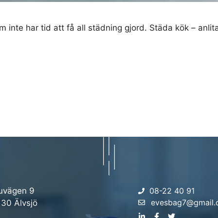
 inte har tid att få all städning gjord. Städa kök – anl
uvägen 9
08-22 40 91
evesbag7@gmail
 30 Älvsjö