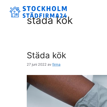
Hoppa
till
innehåll
städa kök
Städa kök
27 juni 2022
av
firma