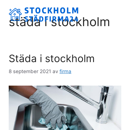
Hoppa
till
Meny
städa i stockholm
innehåll
Städa i stockholm
8 september 2021
av
firma