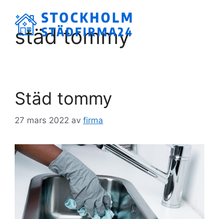
Hoppa
till
Meny
städ tommy
innehåll
Städ tommy
27 mars 2022
av
firma