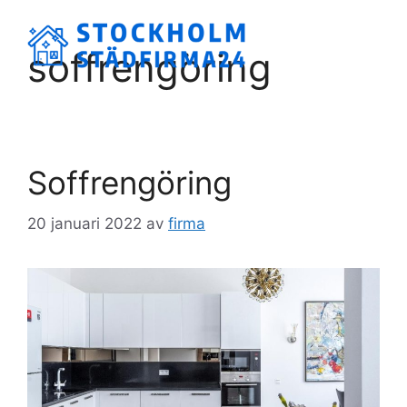
Hoppa
till
Meny
soffrengöring
innehåll
Soffrengöring
20 januari 2022
av
firma