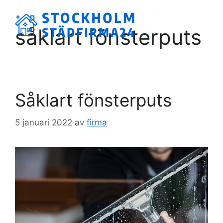
Hoppa
till
Meny
såklart fönsterputs
innehåll
Såklart fönsterputs
5 januari 2022
av
firma