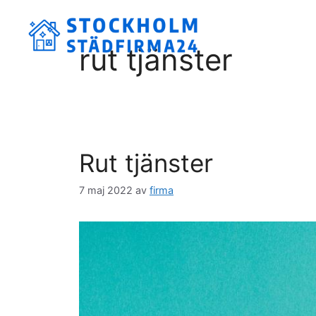
Hoppa
till
innehåll
rut tjänster
Rut tjänster
7 maj 2022
av
firma