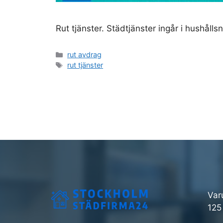
Rut tjänster. Städtjänster ingår i hushållsn
Kategorier
rut avdrag
Etiketter
rut tjänster
Var
125