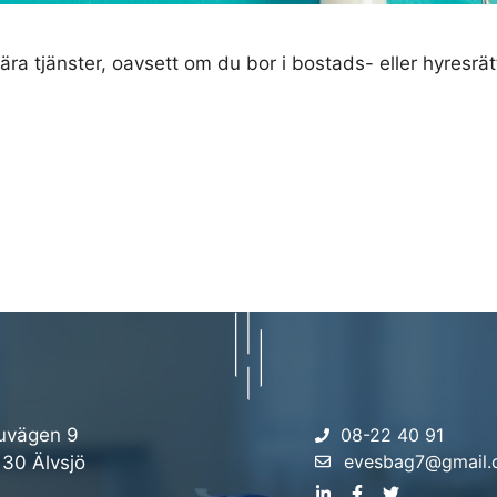
ära tjänster, oavsett om du bor i bostads- eller hyresrätt,
uvägen 9
08-22 40 91
evesbag7@gmail
 30 Älvsjö