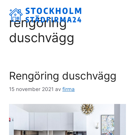
Hoppa
till
Meny
rengöring
innehåll
duschvägg
Rengöring duschvägg
15 november 2021
av
firma