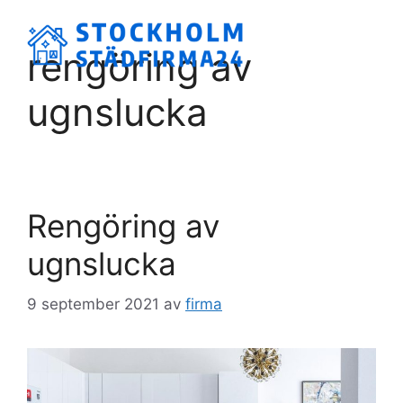
Hoppa
till
Meny
rengöring av
innehåll
ugnslucka
Rengöring av
ugnslucka
9 september 2021
av
firma