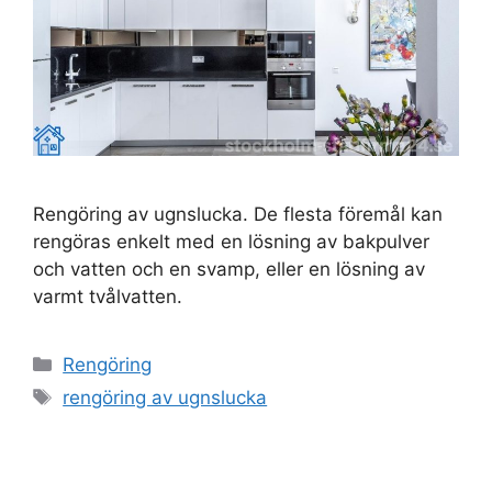
Rengöring av ugnslucka. De flesta föremål kan
rengöras enkelt med en lösning av bakpulver
och vatten och en svamp, eller en lösning av
varmt tvålvatten.
Kategorier
Rengöring
Etiketter
rengöring av ugnslucka