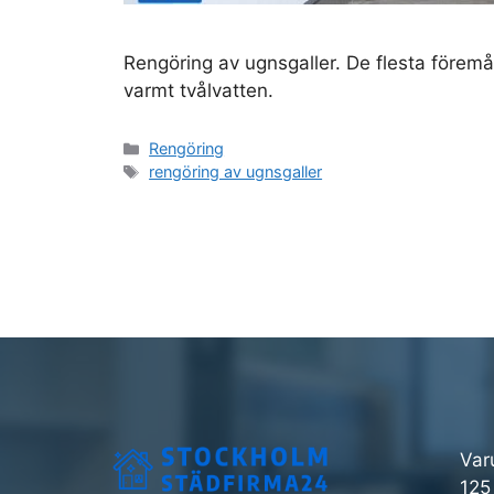
Rengöring av ugnsgaller. De flesta föremå
varmt tvålvatten.
Kategorier
Rengöring
Etiketter
rengöring av ugnsgaller
Var
125