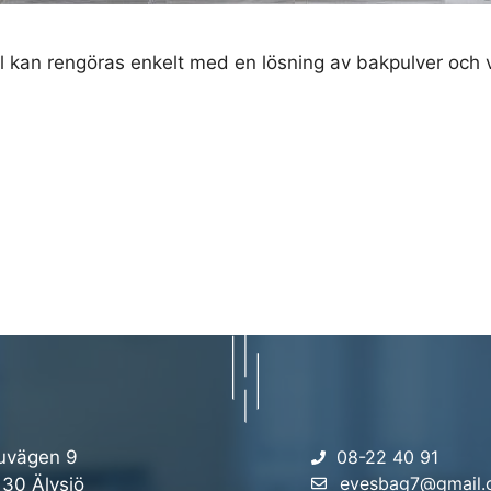
l kan rengöras enkelt med en lösning av bakpulver och v
uvägen 9
08-22 40 91
evesbag7@gmail
 30 Älvsjö