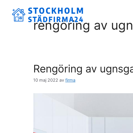
Hoppa
till
innehåll
rengöring av ugn
Rengöring av ugnsga
10 maj 2022
av
firma