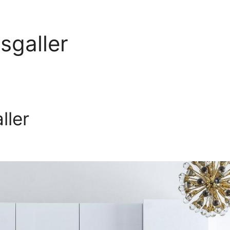
sgaller
ller