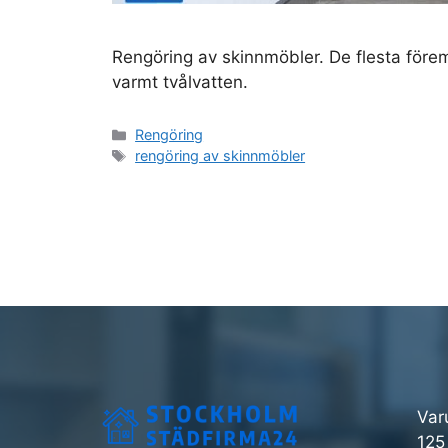
Rengöring av skinnmöbler. De flesta före
varmt tvålvatten.
Kategorier
Rengöring
Etiketter
rengöring av skinnmöbler
Var
125