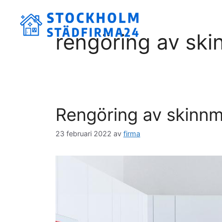
Hoppa
till
innehåll
rengöring av sk
Rengöring av skinnm
23 februari 2022
av
firma