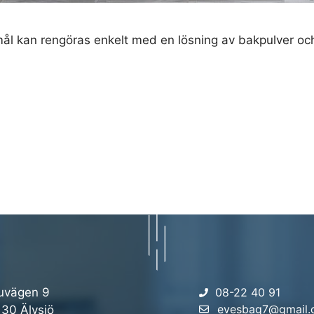
mål kan rengöras enkelt med en lösning av bakpulver och
uvägen 9
08-22 40 91
evesbag7@gmail
 30 Älvsjö