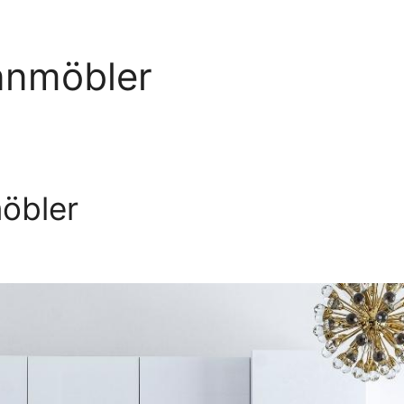
innmöbler
öbler