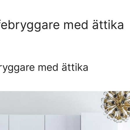
febryggare med ättika
ryggare med ättika