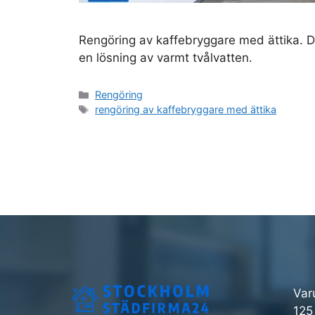
Rengöring av kaffebryggare med ättika. D
en lösning av varmt tvålvatten.
Kategorier
Rengöring
Etiketter
rengöring av kaffebryggare med ättika
Var
125