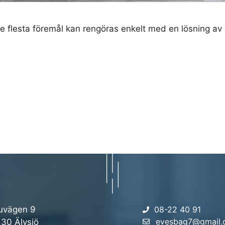
e flesta föremål kan rengöras enkelt med en lösning av 
uvägen 9
08-22 40 91
evesbag7@gmail
 30 Älvsjö