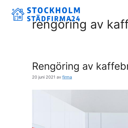
Hoppa
till
innehåll
rengöring av kaf
Rengöring av kaffeb
20 juni 2021
av
firma