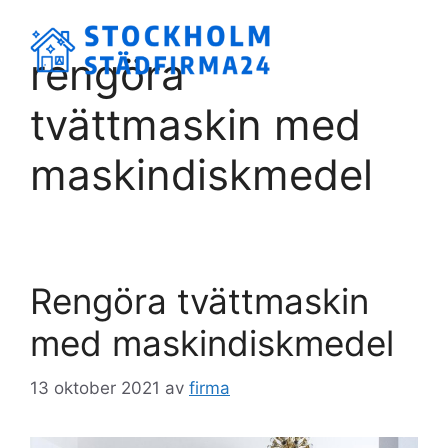
Hoppa
till
Meny
rengöra
innehåll
tvättmaskin med
maskindiskmedel
Rengöra tvättmaskin
med maskindiskmedel
13 oktober 2021
av
firma