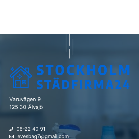
Varuvägen 9
125 30 Älvsjö
08-22 40 91
evesbag7@gmail.com