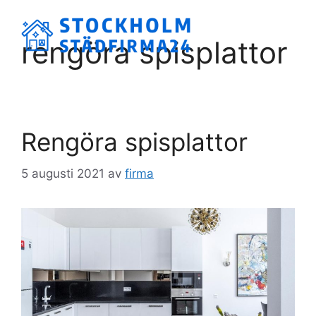
Hoppa
till
Meny
rengöra spisplattor
innehåll
Rengöra spisplattor
5 augusti 2021
av
firma