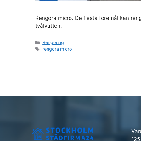
Rengöra micro. De flesta föremål kan ren
tvålvatten.
Kategorier
Rengöring
Etiketter
rengöra micro
Var
125