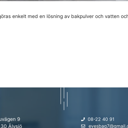
göras enkelt med en lösning av bakpulver och vatten och
uvägen 9
08-22 40 91
evesbag7@gmail
 30 Älvsjö