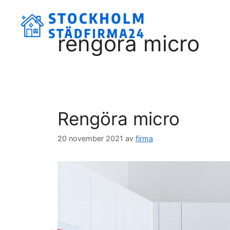
Hoppa
till
innehåll
rengöra micro
Rengöra micro
20 november 2021
av
firma