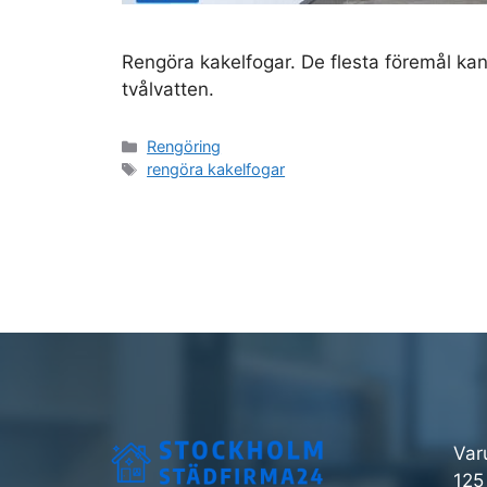
Rengöra kakelfogar. De flesta föremål ka
tvålvatten.
Kategorier
Rengöring
Etiketter
rengöra kakelfogar
Var
125