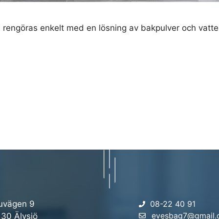
n rengöras enkelt med en lösning av bakpulver och vatte
uvägen 9
08-22 40 91
evesbag7@gmail
 30 Älvsjö