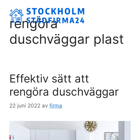
Hoppa
till
Meny
rengöra
innehåll
duschväggar plast
Effektiv sätt att
rengöra duschväggar
22 juni 2022
av
firma