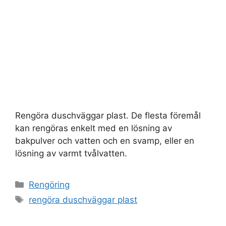
Rengöra duschväggar plast. De flesta föremål
kan rengöras enkelt med en lösning av
bakpulver och vatten och en svamp, eller en
lösning av varmt tvålvatten.
Kategorier
Rengöring
Etiketter
rengöra duschväggar plast