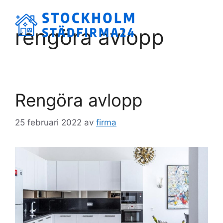
Hoppa
till
Meny
rengöra avlopp
innehåll
Rengöra avlopp
25 februari 2022
av
firma