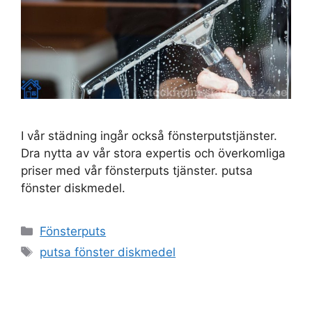
I vår städning ingår också fönsterputstjänster.
Dra nytta av vår stora expertis och överkomliga
priser med vår fönsterputs tjänster. putsa
fönster diskmedel.
Kategorier
Fönsterputs
Etiketter
putsa fönster diskmedel