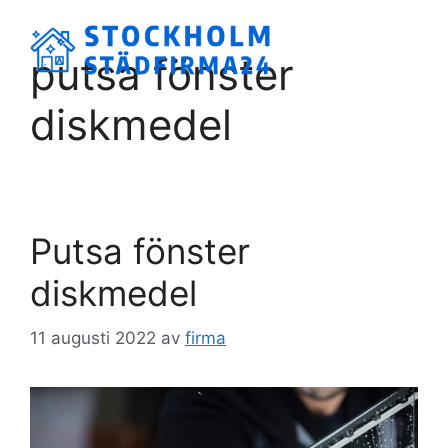
Hoppa
till
Meny
putsa fönster
innehåll
diskmedel
Putsa fönster
diskmedel
11 augusti 2022
av
firma